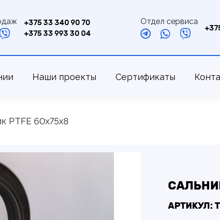
одаж
Отдел сервиса
+375 33 340 90 70
+37
+375 33 993 30 04
нии
Наши проекты
Сертификаты
Конт
к PTFE 60х75х8
САЛЬНИК
АРТИКУЛ: 