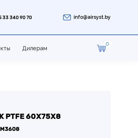
info@airsyst.by
5 33 340 90 70
акты
Дилерам
 PTFE 60Х75Х8
TM3608