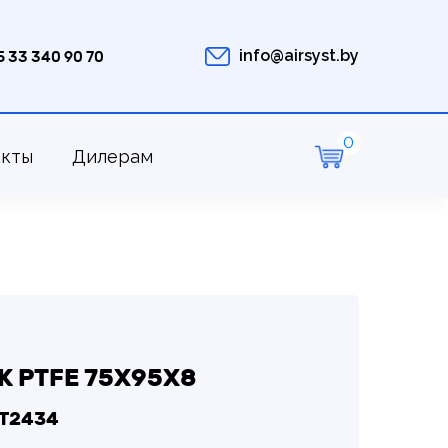
info@airsyst.by
5 33 340 90 70
акты
Дилерам
 PTFE 75Х95Х8
LT2434