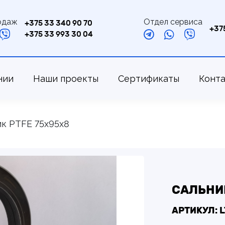
одаж
Отдел сервиса
+375 33 340 90 70
+37
+375 33 993 30 04
нии
Наши проекты
Сертификаты
Конт
к PTFE 75х95х8
САЛЬНИК
АРТИКУЛ: 