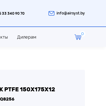
info@airsyst.by
5 33 340 90 70
акты
Дилерам
 PTFE 150Х175Х12
LQ8256