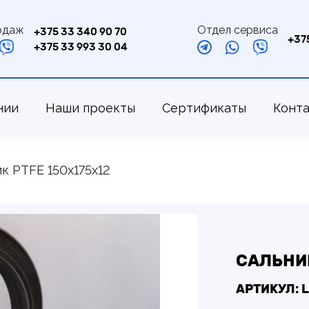
одаж
Отдел сервиса
+375 33 340 90 70
+37
+375 33 993 30 04
нии
Наши проекты
Сертификаты
Конт
к PTFE 150х175х12
САЛЬНИК
АРТИКУЛ: 