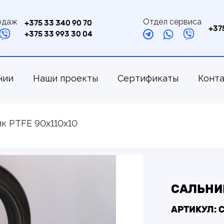
одаж
Отдел сервиса
+375 33 340 90 70
+37
+375 33 993 30 04
нии
Наши проекты
Сертификаты
Конт
к PTFE 90х110х10
САЛЬНИК
АРТИКУЛ: 