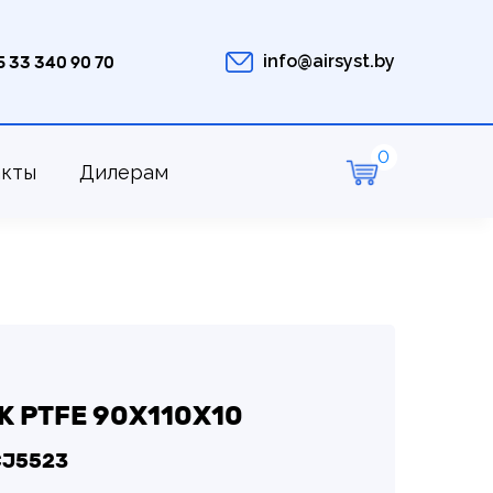
info@airsyst.by
5 33 340 90 70
акты
Дилерам
 PTFE 90Х110Х10
CJ5523