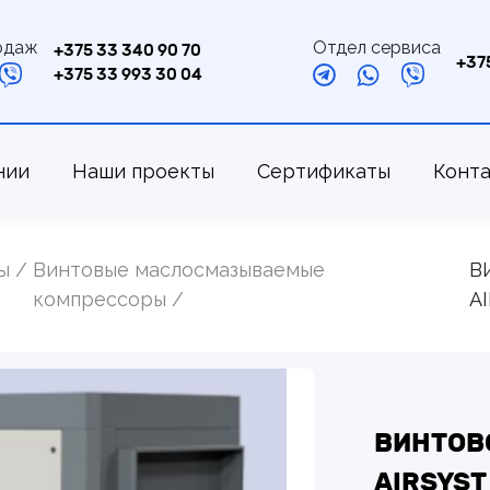
одаж
Отдел сервиса
+375 33 340 90 70
+37
+375 33 993 30 04
нии
Наши проекты
Сертификаты
Конт
ы
Винтовые маслосмазываемые
В
компрессоры
A
ВИНТОВО
AIRSYST