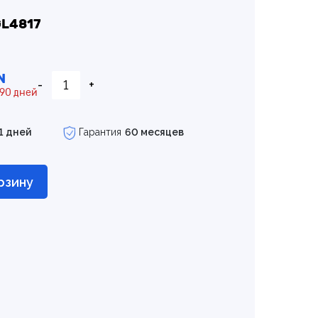
GL4817
N
-
+
 90 дней
1 дней
Гарантия
60 месяцев
рзину