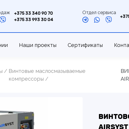
одаж
Отдел сервиса
+375 33 340 90 70
+37
+375 33 993 30 04
нии
Наши проекты
Сертификаты
Конт
ы
Винтовые маслосмазываемые
ВИ
компрессоры
AI
ВИНТОВО
AIRSYST