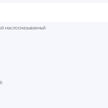
ой маслосмазываемый
,6