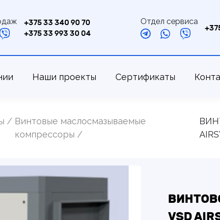
одаж
Отдел сервиса
+375 33 340 90 70
+37
+375 33 993 30 04
нии
Наши проекты
Сертификаты
Конт
ы
Винтовые маслосмазываемые
ВИН
компрессоры
AIR
ВИНТОВО
VSD AIR