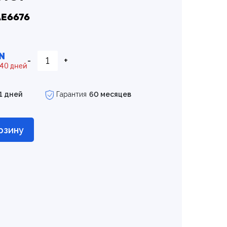
AE6676
N
-
+
 40 дней
1 дней
Гарантия
60 месяцев
рзину